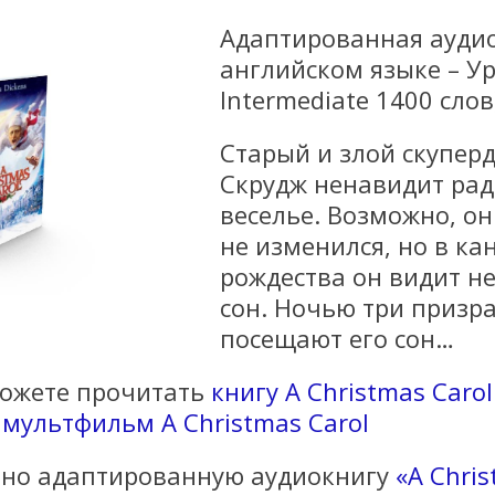
Адаптированная ауди
английском языке – Ур
Intermediate 1400 слов
Старый и злой скупер
Скрудж ненавидит рад
веселье. Возможно, он
не изменился, но в ка
рождества он видит 
сон. Ночью три призр
посещают его сон…
можете прочитать
книгу A Christmas Caro
ь
мультфильм A Christmas Carol
тно адаптированную аудиокнигу
«A Chris