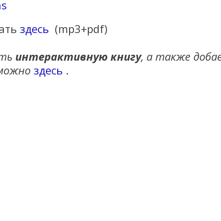
ns
чать
здесь
(mp3+pdf)
ать
интерактивную книгу
, а также доба
 можно
здесь
.