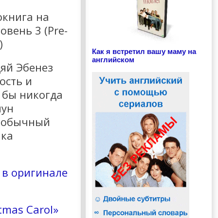
окнига на
овень 3 (Pre-
)
Как я встретил вашу маму на
английском
дяй Эбенез
ость и
 бы никогда
нун
необычный
ака
l в оригинале
tmas Carol»