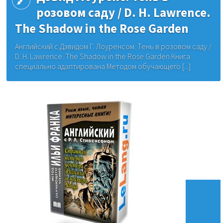
розовом саду / D. H. Lawrence.
The Shadow in the Rose Garden
Английский с Дэвидом Г. Лоуренсом. Тень в розовом саду /
D. H. Lawrence. The Shadow in the Rose Garden Книга
специально адаптирована Методом обучающего [...]