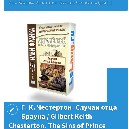
Ильи Франка. Аннотация : Скачать бесплатно (для [...]
Г. К. Честертон. Случаи отца
Брауна / Gilbert Keith
Chesterton. The Sins of Prince