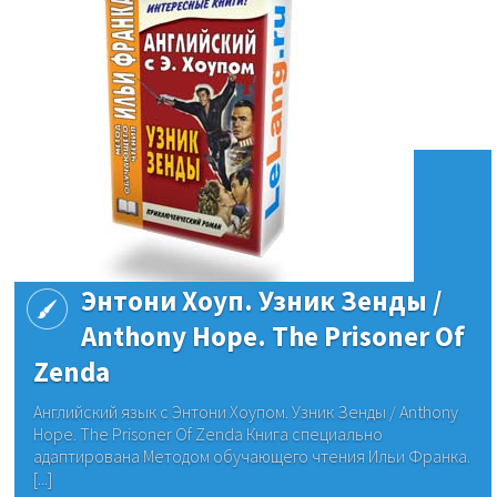
Энтони Хоуп. Узник Зенды /
Anthony Hope. The Prisoner Of
Zenda
Английский язык с Энтони Хоупом. Узник Зенды / Anthony
Hope. The Prisoner Of Zenda Книга специально
адаптирована Методом обучающего чтения Ильи Франка.
[...]