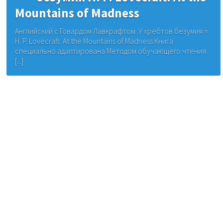
Mountains of Madness
Английский с Говардом Лавкрафтом. У хребтов безумия =
H. P. Lovecraft. At the Mountains of Madness Книга
специально адаптирована Методом обучающего чтения
[...]