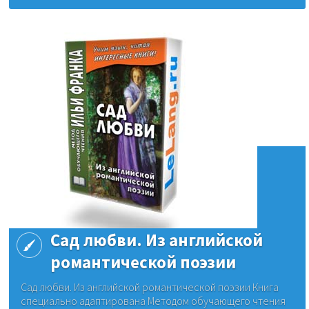
Сад любви. Из английской
романтической поэзии
Сад любви. Из английской романтической поэзии Книга
специально адаптирована Методом обучающего чтения