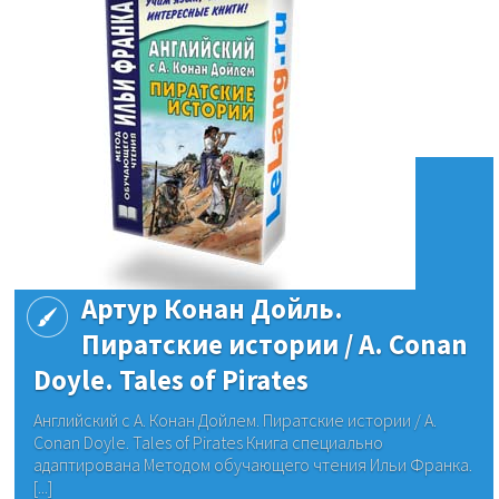
Артур Конан Дойль.
Пиратские истории / A. Conan
Doyle. Tales of Pirates
Английский с А. Конан Дойлем. Пиратские истории / A.
Conan Doyle. Tales of Pirates Книга специально
адаптирована Методом обучающего чтения Ильи Франка.
[...]