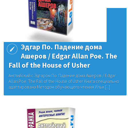
Эдгар По. Падение дома
Ашеров / Edgar Allan Poe. The
Fall of the House of Usher
Английский с Эдгаром По. Падение дома Ашеров / Edgar
Allan Poe. The Fall of the House of Usher Книга специально
адаптирована Методом обучающего чтения Ильи [...]