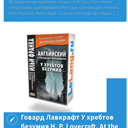
Ирландские волшебные сказки / Irish Fairy Tales Книга
специально адаптирована Методом обучающего чтения
Ильи Франка. Аннотация : Сказки и легенды Ирландии, [...]
Говард Лавкрафт У хребтов
безумия H. P. Lovecraft. At the