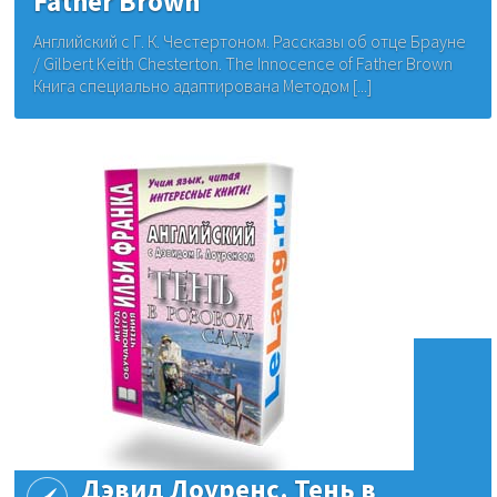
Father Brown
Английский с Г. К. Честертоном. Рассказы об отце Брауне
/ Gilbert Keith Chesterton. The Innocence of Father Brown
Книга специально адаптирована Методом [...]
Дэвид Лоуренс. Тень в