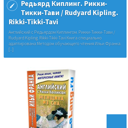
Редьярд Киплинг. Рикки-
Тикки-Тави / Rudyard Kipling.
Rikki-Tikki-Tavi
Английский с Редьярдом Киплингом. Рикки-Тикки-Тави /
Rudyard Kipling. Rikki-Tikki-Tavi Книга специально
адаптирована Методом обучающего чтения Ильи Франка.
[...]