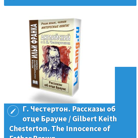
Г. Честертон. Рассказы об
отце Брауне / Gilbert Keith
Chesterton. The Innocence of