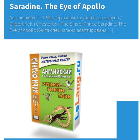
Saradine. The Eye of Apollo
Английский с Г. К. Честертоном. Случаи отца Брауна /
Gilbert Keith Chesterton. The Sins of Prince Saradine. The
Eye of Apollo Книга специально адаптирована [...]