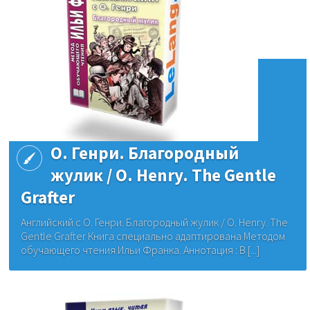
О. Генри. Благородный
жулик / O. Henry. The Gentle
Grafter
Английский с О. Генри. Благородный жулик / O. Henry. The
Gentle Grafter Книга специально адаптирована Методом
обучающего чтения Ильи Франка. Аннотация : В [...]