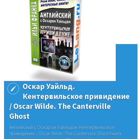
Оскар Уайльд.
Кентервильское привидение
/ Oscar Wilde. The Canterville
Ghost
Английский с Оскаром Уайльдом. Кентервильское
привидение / Oscar Wilde. The Canterville Ghost Книга