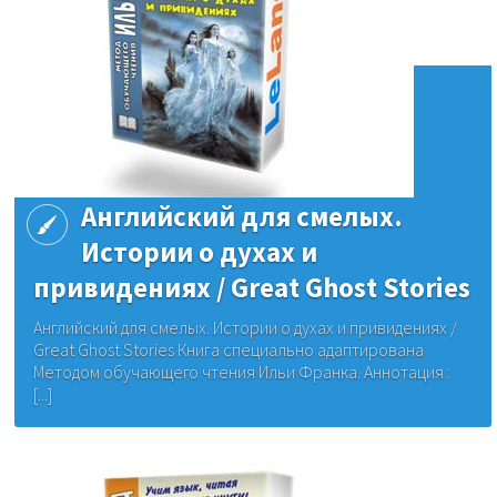
Английский для смелых.
Истории о духах и
привидениях / Great Ghost Stories
Английский для смелых. Истории о духах и привидениях /
Great Ghost Stories Книга специально адаптирована
Методом обучающего чтения Ильи Франка. Аннотация :
[...]