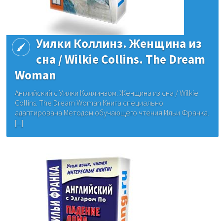
Уилки Коллинз. Женщина из
сна / Wilkie Collins. The Dream
Woman
Английский с Уилки Коллинзом. Женщина из сна / Wilkie
Collins. The Dream Woman Книга специально
адаптирована Методом обучающего чтения Ильи Франка.
[...]