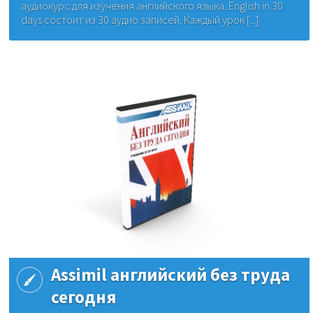
аудиокурс для изучения английского языка. English in 30
days состоит из 30 аудио записей. Каждый урок [...]
Assimil английский без труда
сегодня