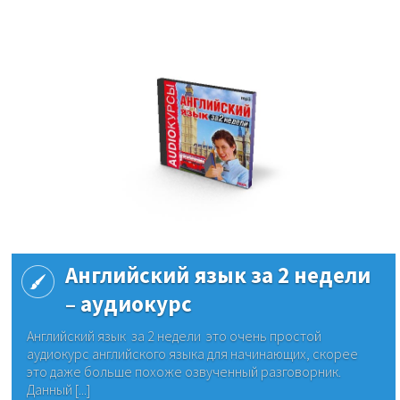
Английский язык за 2 недели
– аудиокурс
Английский язык за 2 недели это очень простой
аудиокурс английского языка для начинающих, скорее
это даже больше похоже озвученный разговорник.
Данный [...]