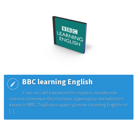
BBC learning English
У нас на сайте вы можете слушать онлайн или
скачать отличные бесплатные аудиокурсы английского
языка от BBC. Подборка аудио уроков «Learning English» от
[...]