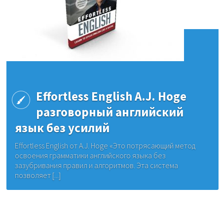
Effortless English A.J. Hoge
разговорный английский
язык без усилий
Effortless English от A.J. Hoge «Это потрясающий метод
освоения грамматики английского языка без
зазубривания правил и алгоритмов. Эта система
позволяет [...]