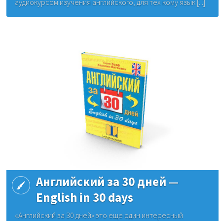
аудиокурсом изучения английского, для тех кому язык [...]
Английский за 30 дней —
English in 30 days
«Английский за 30 дней» это еще один интересный