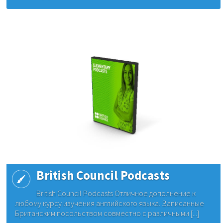
British Council Podcasts
British Council Podcasts Отличное дополнение к
любому курсу изучения английского языка. Записанные
Британским посольством совместно с различными [...]