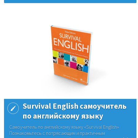
Survival English самоучитель
по английскому языку
Самоучитель по английскому языку «Survival English»
Познакомьтесь с потрясающим и практичным