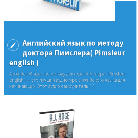
Английский язык по методу
доктора Пимслера( Pimsleur
english )
Английский язык по методу доктора Пимслера ( Pimsleur
english ) — это лучший аудиокурс английского языка для
начинающих. Этот аудио самоучитель [...]