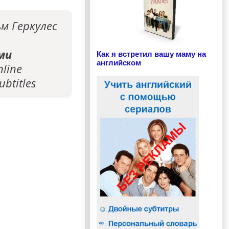
м Геркулес
ми
Как я встретил вашу маму на
английском
nline
ubtitles