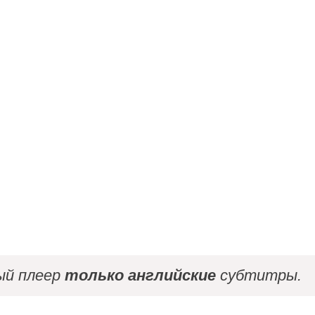
ый плеер
только английские
субтитры.