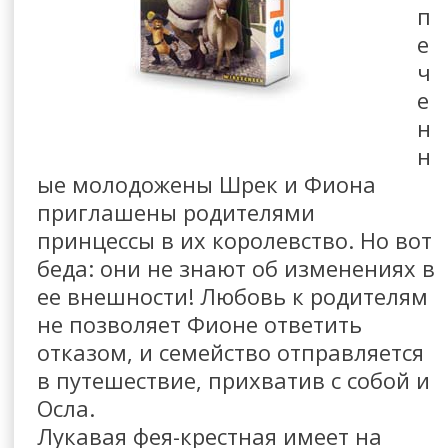
п
е
ч
е
н
н
ые молодожены Шрек и Фиона
приглашены родителями
принцессы в их королевство. Но вот
беда: они не знают об изменениях в
ее внешности! Любовь к родителям
не позволяет Фионе ответить
отказом, и семейство отправляется
в путешествие, прихватив с собой и
Осла.
Лукавая фея-крестная имеет на