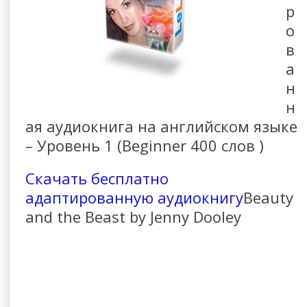
р
о
в
а
н
н
ая аудиокнига на английском языке
– Уровень 1 (Beginner 400 слов )
Скачать бесплатно
адаптированную аудиокнигу
Beauty
and the Beast by Jenny Dooley