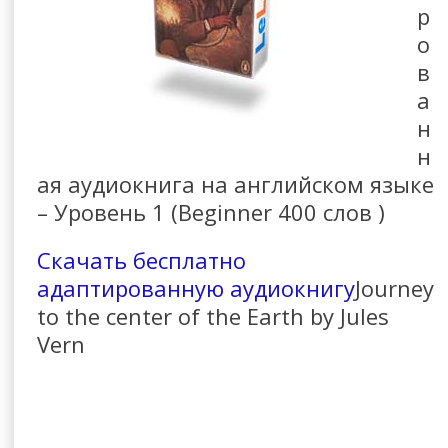
р
о
в
а
н
н
ая аудиокнига на английском языке
– Уровень 1 (Beginner 400 слов )
Скачать бесплатно
адаптированную аудиокнигу
Journey
to the center of the Earth by Jules
Vern