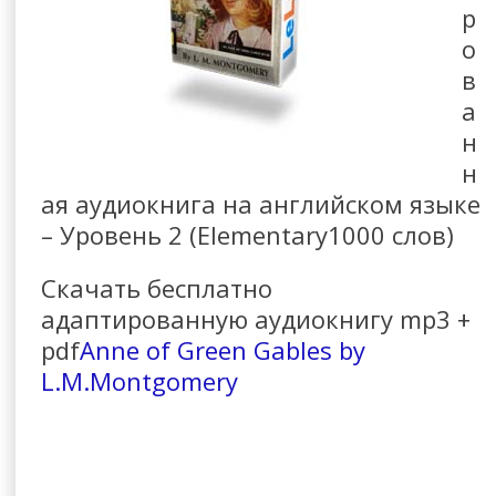
р
о
в
а
н
н
ая аудиокнига на английском языке
– Уровень 2 (Elementary1000 слов)
Скачать бесплатно
адаптированную аудиокнигу mp3 +
pdf
Anne of Green Gables by
L.M.Montgomery