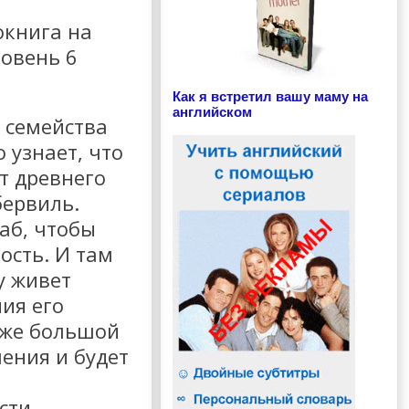
окнига на
ровень 6
Как я встретил вашу маму на
английском
 семейства
 узнает, что
т древнего
бервиль.
аб, чтобы
ость. И там
у живет
ия его
кже большой
ения и будет
сти.