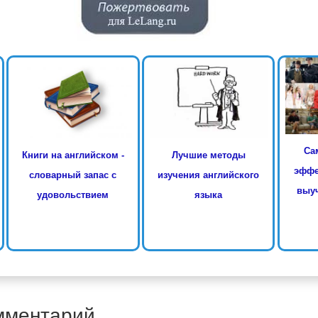
Са
Книги на английском -
Лучшие методы
эффе
словарный запас с
изучения английского
выуч
удовольствием
языка
мментарий