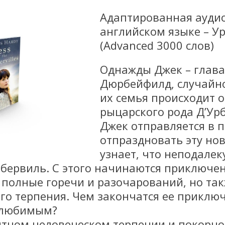
Адаптированная ауди
английском языке – У
(Advanced 3000 слов)
Однажды Джек – глава
Дюрбейфилд, случайно
их семья происходит о
рыцарского рода Д’Ур
Джек отправляется в п
отпраздновать эту нов
узнает, что неподалек
рбервиль. С этого начинаются приключен
 полные горечи и разочарований, но та
о терпения. Чем закончатся ее приключ
с любимым?
ятном человеческом терпении и покорно