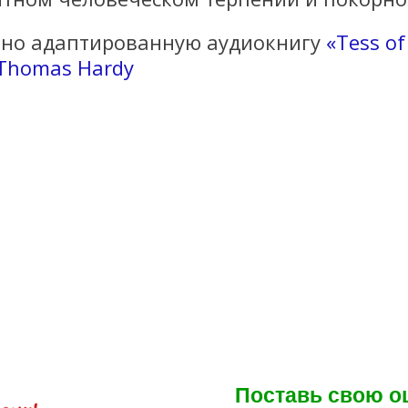
тно адаптированную аудиокнигу
«Tess of
y Thomas Hardy
Поставь свою оц