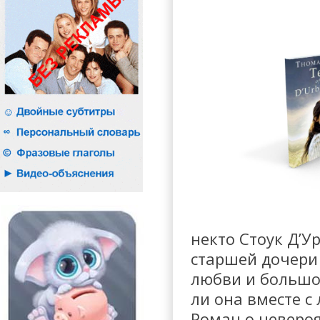
некто Стоук Д’У
старшей дочери
любви и большог
ли она вместе 
Роман о неверо