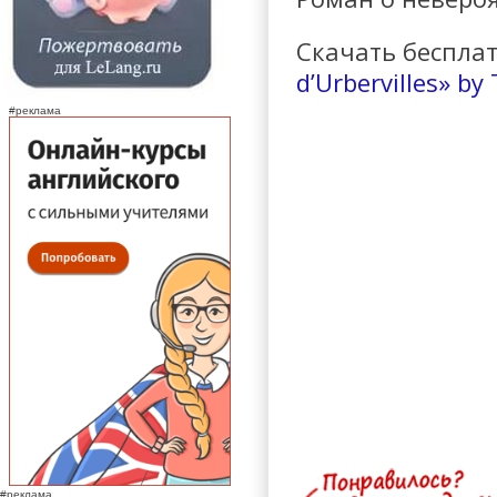
Скачать беспла
d’Urbervilles» b
#реклама
#реклама