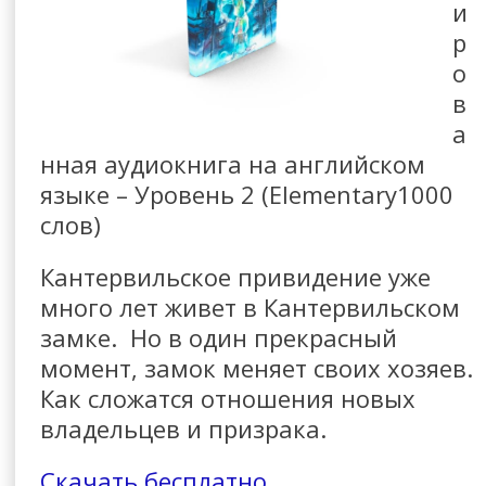
и
р
о
в
а
нная аудиокнига на английском
языке – Уровень 2 (Elementary1000
слов)
Кантервильское привидение уже
много лет живет в Кантервильском
замке. Но в один прекрасный
момент, замок меняет своих хозяев.
Как сложатся отношения новых
владельцев и призрака.
Скачать бесплатно