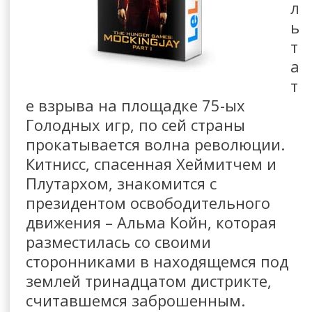
л
ь
т
а
т
е взрыва на площадке 75-ых
Голодных игр, по сей страны
прокатывается волна революции.
Китнисс, спасенная Хеймитчем и
Плутархом, знакомится с
президентом освободительного
движения – Альма Койн, которая
разместилась со своими
сторонниками в находящемся под
землей тринадцатом дистрикте,
считавшемся заброшенным.