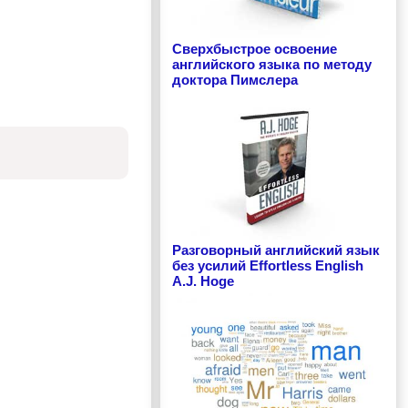
Сверхбыстрое освоение
английского языка по методу
доктора Пимслера
Разговорный английский язык
без усилий Effortless English
A.J. Hoge