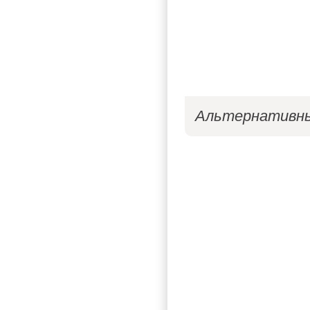
Альтернативн