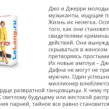
Джо и Джерри молоды
музыканты, ищущие п
Жизнь их нелегка. Осо
того, как они становят
свидетелями кримина
действий. Они вынуж
скрываться в женском 
претворяясь простым
Их новые амплуа – Дж
Дафна не могут не пр
мужчин. Один успешн
миллионер влюбляется
рдце развратной танцовщицы. К чему пр
К светлому будущему или жестокой распр
ния парней, тайное все равно становитс