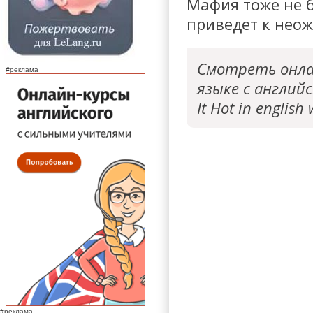
Мафия тоже не б
приведет к неож
Смотреть онла
#реклама
языке с англий
It Hot in english 
#реклама