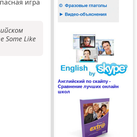
Опасная игра
лийском
e Some Like
Английский по скайпу -
Сравнение лучших онлайн
школ