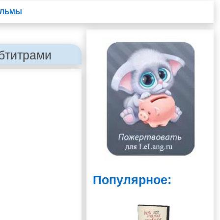
ЛЬМЫ
убтитрами
Популярное: