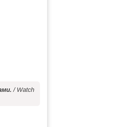
ми.
/ Watch