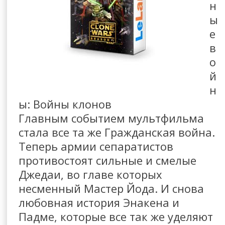
н
ы
е
в
о
й
н
ы: Войны клонов
Главным событием мультфильма
стала все та же Гражданская война.
Теперь армии сепаратистов
противостоят сильные и смелые
Джедаи, во главе которых
несменный Мастер Йода. И снова
любовная история Энакена и
Падме, которые все так же уделяют