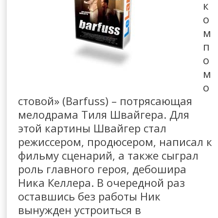
к
о
м
п
о
м
о
стовой» (Barfuss) – потрясающая
мелодрама Тиля Швайгера. Для
этой картины Швайгер стал
режиссером, продюсером, написал к
фильму сценарий, а также сыграл
роль главного героя, дебошира
Ника Келлера. В очередной раз
оставшись без работы Ник
вынужден устроиться в